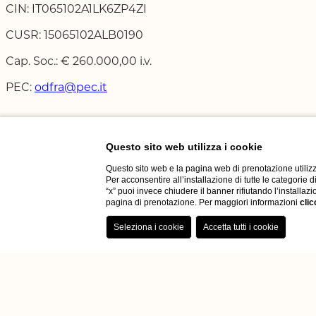
CIN: IT065102A1LK6ZP4ZI
CUSR: 15065102ALB0190
Cap. Soc.: € 260.000,00 i.v.
PEC:
odfra
@
pec
.it
Questo sito web utilizza i cookie
Questo sito web e la pagina web di prenotazione utilizz
Per acconsentire all’installazione di tutte le categorie 
“x” puoi invece chiudere il banner rifiutando l’installazi
Via Campo
pagina di prenotazione. Per maggiori informazioni
clic
N° 15
Dove siam