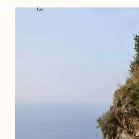
ita
IL PICCOLO
CAMERE & S
DINING & D
WELLNESS &
ESPERIENZE