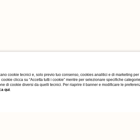
ano cookie tecnici e, solo previo tuo consenso, cookies analitici e di marketing per
di cookie clicca su “Accetta tutti i cookie” mentre per selezionare specifiche categori
one di cookie diversi da quelli tecnici. Per riaprire il banner e modificare le preferen
ca qui
.
o
Gallery
Offerte