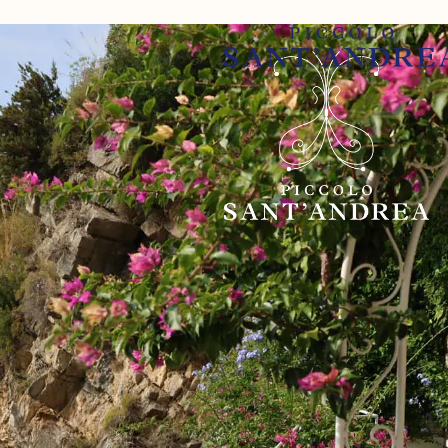
 SANT'ANDREA
UITES
RINKS
 FITNESS