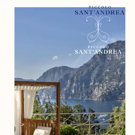
IL PICCOLO SANT'ANDRE
CAMERE & SUITES
DINING & DRINKS
WELLNESS & FITNESS
ESPERIENZE