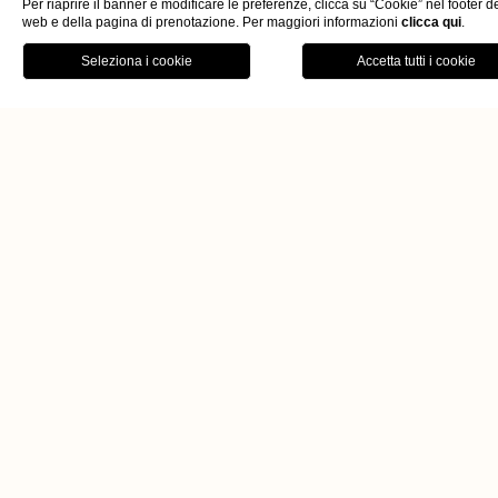
Dove siamo
Gallery
Offerte
Per riaprire il banner e modificare le preferenze, clicca su “Cookie” nel footer de
web e della pagina di prenotazione. Per maggiori informazioni
clicca qui
.
prenota
chiudi