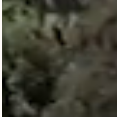
Arrivo
06
Ago
2026
Partenza
07
Ago
2026
2
1
Adulti
Camera
prenota