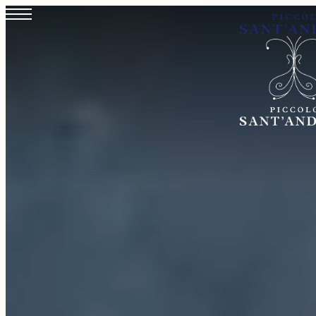
IL PICCOLO SANT
CAMERE & SUITES
DINING & DRINKS
WELLNESS & FITN
ESPERIENZE