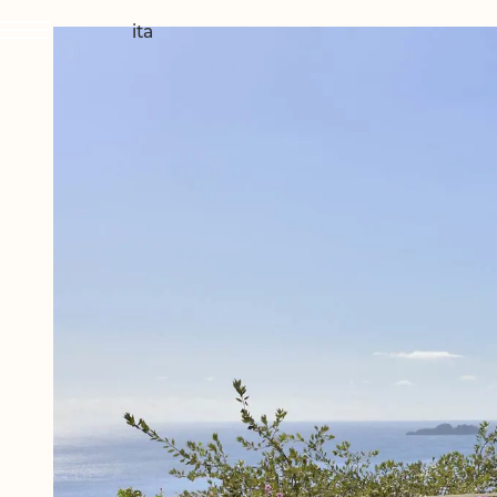
ita
IL PICCOLO
CAMERE & S
DINING & D
WELLNESS &
ESPERIENZE