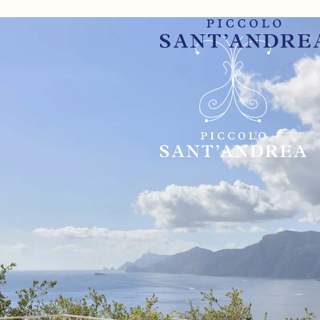
 SANT'ANDREA
UITES
RINKS
 FITNESS